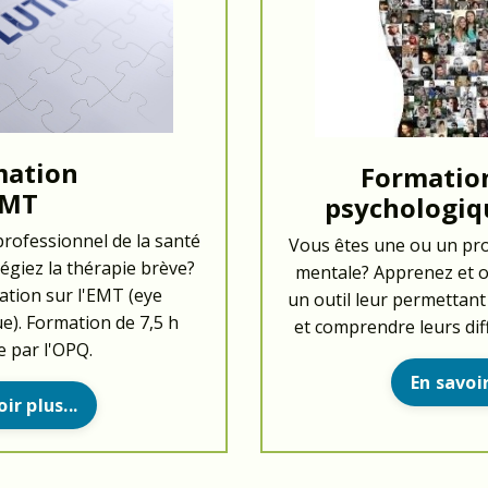
mation
Formation
EMT
psychologiq
rofessionnel de la santé
Vous êtes une ou un pro
légiez la thérapie brève?
mentale? Apprenez et of
ation sur l'EMT (eye
un outil leur permettant
). Formation de 7,5 h
et comprendre leurs diff
 par l'OPQ.
En savoir
ir plus...