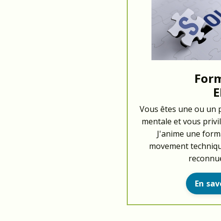
For
Vous êtes une ou un p
mentale et vous privi
J'anime une form
movement technique
reconnue
En savo