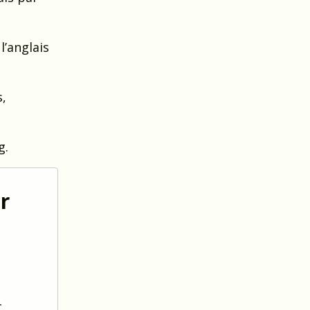
 l’anglais
s,
g.
r
-