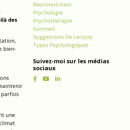
Neuronutrition
s
Psychologie
ilà des
Psychothérapie
Sommeil
Suggestions De Lecture
tation,
Types Psychologiques
e bien-
Suivez-moi sur les médias
sociaux
ions
 maintenir
 parfois
nt une
 climat