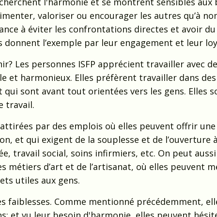
echerchent l'harmonie et se montrent sensibles aux
limenter, valoriser ou encourager les autres qu’à n
ance à éviter les confrontations directes et avoir du
es donnent l’exemple par leur engagement et leur lo
ir? Les personnes ISFP apprécient travailler avec d
le et harmonieux. Elles préfèrent travailler dans des
t qui sont avant tout orientées vers les gens. Elles s
 travail.
attirées par des emplois où elles peuvent offrir une
on, et qui exigent de la souplesse et de l’ouverture à 
, travail social, soins infirmiers, etc. On peut auss
 métiers d’art et de l’artisanat, où elles peuvent m
ets utiles aux gens.
nes faiblesses. Comme mentionné précédemment, ell
s; et vu leur besoin d'harmonie, elles peuvent hésit