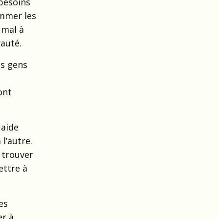
 besoins
ommer les
 mal à
yauté.
es gens
ont
 aide
l’autre.
i trouver
ettre à
es
er à