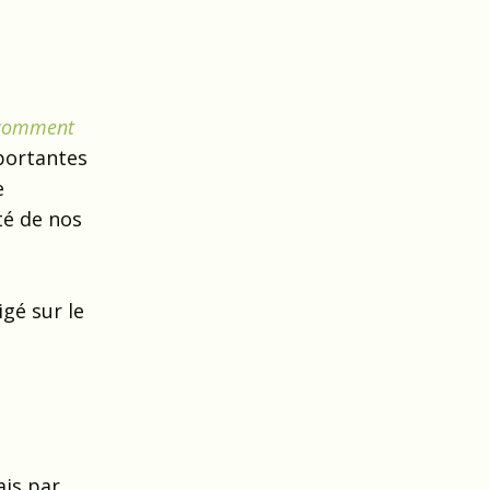
 comment
mportantes
e
té de nos
igé sur le
ais par