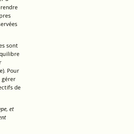
prendre
opres
servées
es sont
quilibre
r
e). Pour
à gérer
ectifs de
pe, et
ent