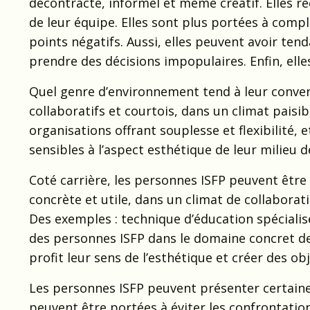
décontracté, informel et même créatif. Elles r
de leur équipe. Elles sont plus portées à comp
points négatifs. Aussi, elles peuvent avoir tend
prendre des décisions impopulaires. Enfin, ell
Quel genre d’environnement tend à leur conven
collaboratifs et courtois, dans un climat paisib
organisations offrant souplesse et flexibilité, e
sensibles à l’aspect esthétique de leur milieu de
Coté carrière, les personnes ISFP peuvent être 
concrète et utile, dans un climat de collaborati
Des exemples : technique d’éducation spécialisée
des personnes ISFP dans le domaine concret des
profit leur sens de l’esthétique et créer des obj
Les personnes ISFP peuvent présenter certai
peuvent être portées à éviter les confrontation